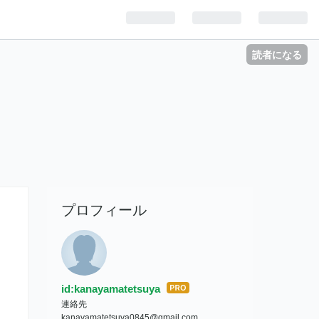
読者になる
プロフィール
id:kanayamatetsuya
はて
連絡先
なブ
kanayamatetsuya0845@gmail.com