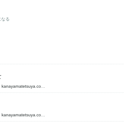
になる
て
amatetsuya.co…
amatetsuya.co…